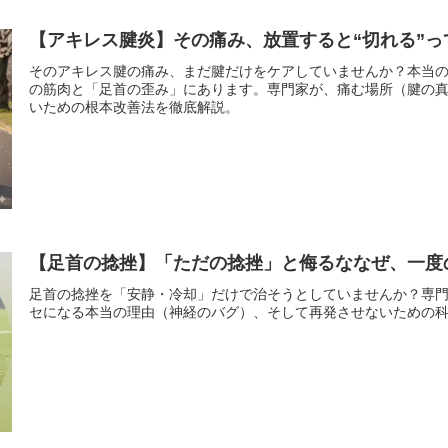
【アキレス腱炎】その痛み、放置すると“切れる”っ
そのアキレス腱の痛み、まだ腱だけをケアしていませんか？本当
の筋肉と「足首の歪み」にあります。専門家が、痛む場所（腱の真
いための根本改善法を徹底解説。
【足首の捻挫】「ただの捻挫」と侮るななぜ、一度
足首の捻挫を「安静・冷却」だけで治そうとしていませんか？専門家
セになる本当の理由（神経のバグ）、そして再発させないための