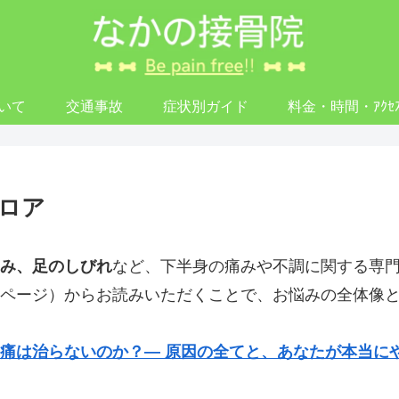
いて
交通事故
症状別ガイド
料金・時間・ｱｸｾ
ロア
み、足のしびれ
など、下半身の痛みや不調に関する専
ページ）からお読みいただくことで、お悩みの全体像
痛は治らないのか？― 原因の全てと、あなたが本当に