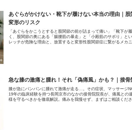
あぐらがかけない・靴下が履けない本当の理由｜股
変形のリスク
「あぐらをかこうとすると股関節の前が詰まって痛い」「靴下が
く、股関節の奥にある「腸腰筋の暴走」と「小殿筋のサボり」と
レッチが危険な理由と、放置すると変形性股関節症に繋がるメカ
急な膝の激痛と腫れ！それ「偽痛風」かも？｜接骨
膝が急にパンパンに腫れて激痛が走る…。その症状、マッサージN
19年の臨床経験を持つ長岡京市のなかの接骨院院長が、痛風との
様を守るべきかを徹底解説。痛みを我慢せず、まずはご相談くだ