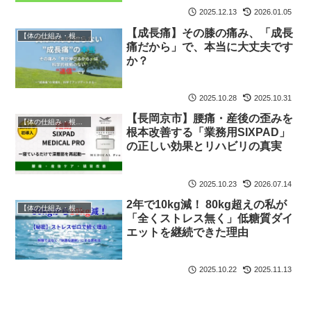
2025.12.13
2026.01.05
【成長痛】その膝の痛み、「成長
【体の仕組み・根本原因】
痛だから」で、本当に大丈夫です
か？
2025.10.28
2025.10.31
【長岡京市】腰痛・産後の歪みを
【体の仕組み・根本原因】
根本改善する「業務用SIXPAD」
の正しい効果とリハビリの真実
2025.10.23
2026.07.14
2年で10kg減！ 80kg超えの私が
【体の仕組み・根本原因】
「全くストレス無く」低糖質ダイ
エットを継続できた理由
2025.10.22
2025.11.13