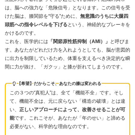
は、脳への強力な「危険信号」となります。この信号を受
けた脳は、膝関節を“守る”ために、
無意識のうちに大腿四
頭筋への指令レベルを下げる
という、神経的なブレーキを
かけるのです。
これを、医学的には
「関節原性筋抑制（AMI）」
と呼びま
す。あなたがどれだけ力を入れようとしても、脳が意図的
に出力を制限しているため、体重を支えるべき決定的な瞬
間に力が抜け、「ガクッ」と膝が折れてしまうのです。
【希望】だからこそ、あなたの膝は変われる
この３つの“真犯人”は、全て「機能不全」です。そし
て、機能不全は、元に戻らない「構造の破壊」とは違
い、
正しいアプローチによって、改善させることが可
能
です。これこそが、あなたが「年のせい」と諦める
必要がない、科学的な理由なのです。