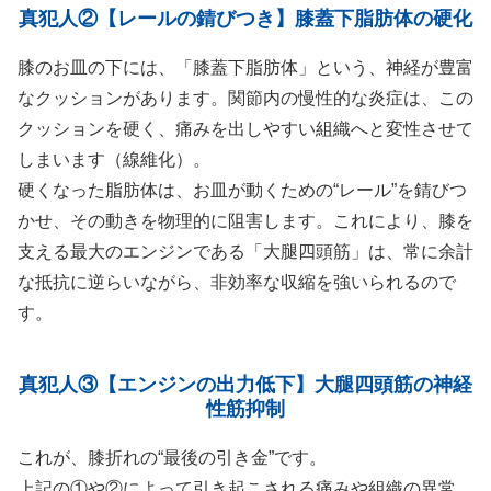
真犯人②【レールの錆びつき】膝蓋下脂肪体の硬化
膝のお皿の下には、「膝蓋下脂肪体」という、神経が豊富
なクッションがあります。関節内の慢性的な炎症は、この
クッションを硬く、痛みを出しやすい組織へと変性させて
しまいます（線維化）。
硬くなった脂肪体は、お皿が動くための“レール”を錆びつ
かせ、その動きを物理的に阻害します。これにより、膝を
支える最大のエンジンである「大腿四頭筋」は、常に余計
な抵抗に逆らいながら、非効率な収縮を強いられるので
す。
真犯人③【エンジンの出力低下】大腿四頭筋の神経
性筋抑制
これが、膝折れの“最後の引き金”です。
上記の①や②によって引き起こされる痛みや組織の異常