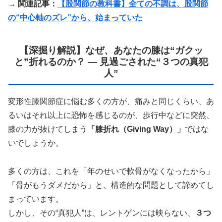
→ 関連記事：
【股関節の教科書】全ての不調は、股関節
の“中心軸のズレ”から、始まっていた
【深掘り解説】なぜ、あなたの膝は“ガクッ
と”折れるのか？ ― 見過ごされた“３つの真犯
人”
変形性膝関節症に悩む多くの方が、痛みと同じくらい、あ
るいはそれ以上に恐怖を感じるのが、歩行中などに突然、
膝の力が抜けてしまう
「膝折れ（Giving Way）」
ではな
いでしょうか。
多くの方は、これを「年のせいで軟骨がなくなったから」
「骨がもうダメだから」と、構造的な問題として諦めてし
まっています。
しかし、その“真犯人”は、レントゲンには映らない、
３つ