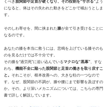
くべき
股関節や足首が硬くなり、その役割を“サボる”
よう
になると、体はその失われた動きをどこかで補おうとしま
す。
そのしわ寄せを、間に挟まれた
膝
が全て引き受けることに
なるのです。
あなたの膝を本当に救うには、悲鳴を上げている膝そのも
のを見るだけでは不十分です。
その膝を“過労死”に追い込んでいる
マクロな“黒幕”
、すな
わち、
機能不全に陥った股関節と足首の働きを取り戻すこ
と。
それこそが、根本改善への、大きな柱の一つなので
す。なぜ、股関節の不調が、膝や腰にまで影響を及ぼすの
か。その、より深いメカニズムについては、こちらの専門
書で詳しく解説しています。