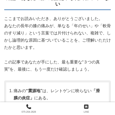
い
ここまでお読みいただき、ありがとうございました。
あなたの長年の膝の痛みが、単なる「年のせい」や「軟骨
のすり減り」という言葉では片付けられない、複雑で、し
かし論理的な原因に基づいていることを、ご理解いただけ
たかと思います。
この記事であなたが手にした、最も重要な“３つの真
実”を、最後に、もう一度だけ確認しましょう。
痛みの
“震源地”
は、レントゲンに映らない
「滑
膜の炎症」
にある。
その炎症の
“黒幕”
は、膝の外にある
「全身の運
075-204-2828
LINE
動連鎖の破綻」
である。