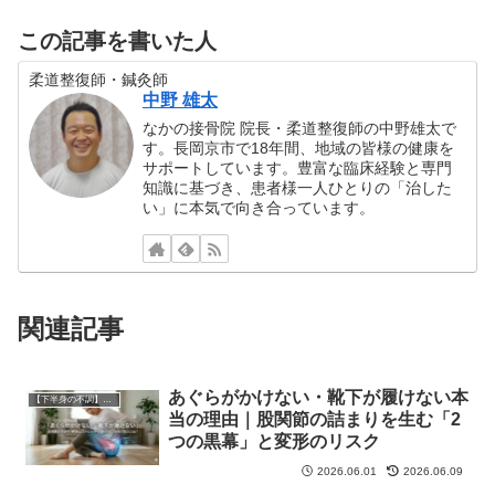
この記事を書いた人
柔道整復師・鍼灸師
中野 雄太
なかの接骨院 院長・柔道整復師の中野雄太で
す。長岡京市で18年間、地域の皆様の健康を
サポートしています。豊富な臨床経験と専門
知識に基づき、患者様一人ひとりの「治した
い」に本気で向き合っています。
関連記事
あぐらがかけない・靴下が履けない本
【下半身の不調】専門フロア
当の理由｜股関節の詰まりを生む「2
つの黒幕」と変形のリスク
2026.06.01
2026.06.09