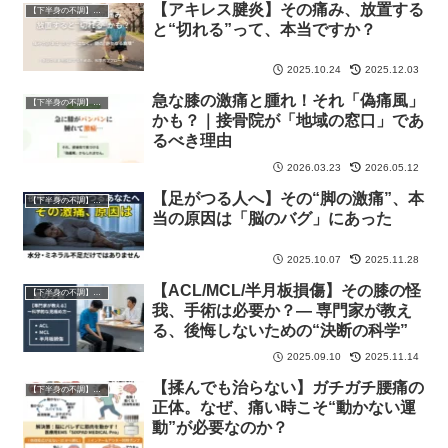
【アキレス腱炎】その痛み、放置する
【下半身の不調】専門フロア
と“切れる”って、本当ですか？
2025.10.24
2025.12.03
急な膝の激痛と腫れ！それ「偽痛風」
【下半身の不調】専門フロア
かも？｜接骨院が「地域の窓口」であ
るべき理由
2026.03.23
2026.05.12
【足がつる人へ】その“脚の激痛”、本
【下半身の不調】専門フロア
当の原因は「脳のバグ」にあった
2025.10.07
2025.11.28
【ACL/MCL/半月板損傷】その膝の怪
【下半身の不調】専門フロア
我、手術は必要か？― 専門家が教え
る、後悔しないための“決断の科学”
2025.09.10
2025.11.14
【揉んでも治らない】ガチガチ腰痛の
【下半身の不調】専門フロア
正体。なぜ、痛い時こそ“動かない運
動”が必要なのか？