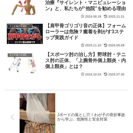
治療『サイレント・マニピュレーショ
ン』と、私たちが“他院”を勧める理由
2024.06.18
2025.11.21
【肩甲骨ゴリゴリ音の正体】フォーム
【上半身の不調】専門フロア
ローラーは危険？癒着を剥がす3ステ
ップ実践ガイド
2025.11.10
2026.06.09
【スポーツ肘の治し方】野球肘・テニ
【上半身の不調】専門フロア
ス肘の正体、「上腕骨外側上顆炎・内
側上顆炎」とは？
2024.10.03
2025.07.30
Jボードの落とし穴！わが子の骨折事故
から学ぶ、危険性と安全対策