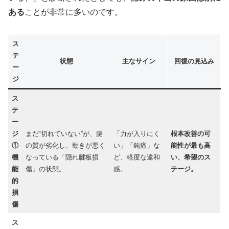
ある
ことが非常に多いのです。
ス
テ
状態
主なサイン
回復の見込み
ー
ジ
ス
テ
ー
ジ
まだ“切れていない”が、腱
「力が入りにく
根本改善の可
①
の質が劣化し、動きが悪く
い」「鈍痛」な
能性が最も高
機
なっている「隠れ腱板損
ど、軽度な違和
い、希望のス
能
傷」の状態。
感。
テージ。
的
損
傷
ス