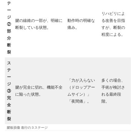
テ
ー
リハビリによ
ジ
腱の線維の一部が、明確に
動作時の明確な
る改善を目指
②
断裂している状態。
痛み。
すが、断裂の
部
程度による。
分
断
裂
ス
テ
ー
「力が入らない
多くの場合、
ジ
腱が完全に切れ、機能不全
（ドロップアー
手術が検討さ
③
に陥った状態。
ムサイン）」
れる最終段
完
「夜間痛」。
階。
全
断
裂
腱板損傷 進行の３ステージ