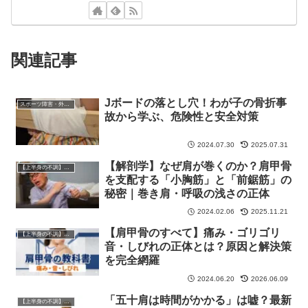
関連記事
Jボードの落とし穴！わが子の骨折事
スポーツ障害・外傷ケア
故から学ぶ、危険性と安全対策
2024.07.30
2025.07.31
【解剖学】なぜ肩が巻くのか？肩甲骨
【上半身の不調】専門フロア
を支配する「小胸筋」と「前鋸筋」の
秘密｜巻き肩・呼吸の浅さの正体
2024.02.06
2025.11.21
【肩甲骨のすべて】痛み・ゴリゴリ
【上半身の不調】専門フロア
音・しびれの正体とは？原因と解決策
を完全網羅
2024.06.20
2026.06.09
「五十肩は時間がかかる」は嘘？最新
【上半身の不調】専門フロア